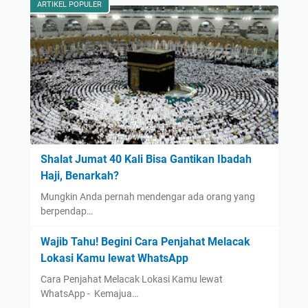
ARTIKEL POPULER
Shalat Jumat 40 Kali Bisa Gantikan Ibadah
Haji, Benarkah?
Mungkin Anda pernah mendengar ada orang yang
berpendap…
Wajib Tahu! Begini Cara Penjahat Melacak
Lokasi Kamu lewat WhatsApp
Cara Penjahat Melacak Lokasi Kamu lewat
WhatsApp - Kemajua…