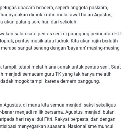
 petugas upacara bendera, seperti anggota paskibra,
hannya akan dimulai rutin mulai awal bulan Agustus,
ta akan pulang sore hari dari sekolah.
awakan salah satu pentas seni di panggung peringatan HUT
oprak, pentas musik atau ludruk. Kita akan rajin berlatih
il, merasa sangat senang dengan ‘bayaran’ masing-masing
k tampil, tetapi melatih anak-anak untuk pentas seni. Saat
bah menjadi semacam guru TK yang tak hanya melatih
endadak mogok tampil karena demam panggung.
an Agustus, di mana kita semua menjadi saksi sekaligus
r-benar menjadi milik bersama. Agustus, menjadi bulan
ipada hari raya Idul Fitri. Rakyat berpesta, dan dengan
artisipasi menyegarkan suasana. Nasionalisme muncul