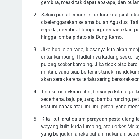
gembira, meski tak dapat apa-apa, dan pula
2.
Selain panjat pinang, di antara kita pasti a
diselenggarakan selama bulan Agustus. Tar
sepeda, membuat tumpeng, memasukkan pens
hingga lomba pidato ala Bung Karno.
3.
Jika hobi olah raga, biasanya kita akan men
antar kampung. Hadiahnya kadang seekor ay
pulang seekor kambing. Jika tidak bisa bero
militan, yang siap berteriak-teriak mendukun
akan serak karena terlalu sering bersorak-sor
4.
hari kemerdekaan tiba, biasanya kita juga i
sederhana, baju pejuang, bambu runcing, pet
kostum bapak atau ibu-ibu petani yang men
5.
Kita ikut larut dalam perayaan pesta ulang
wayang kulit, kuda lumping, atau orkes Mel
yang berjualan aneka bahan makanan, sepert