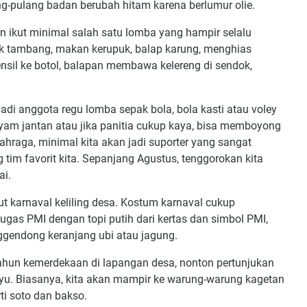
ng-pulang badan berubah hitam karena berlumur olie.
kan ikut minimal salah satu lomba yang hampir selalu
ik tambang, makan kerupuk, balap karung, menghias
il ke botol, balapan membawa kelereng di sendok,
jadi anggota regu lomba sepak bola, bola kasti atau voley
am jantan atau jika panitia cukup kaya, bisa memboyong
lahraga, minimal kita akan jadi suporter yang sangat
g tim favorit kita. Sepanjang Agustus, tenggorokan kita
ai.
kut karnaval keliling desa. Kostum karnaval cukup
ugas PMI dengan topi putih dari kertas dan simbol PMI,
ggendong keranjang ubi atau jagung.
 tahun kemerdekaan di lapangan desa, nonton pertunjukan
ayu. Biasanya, kita akan mampir ke warung-warung kagetan
i soto dan bakso.