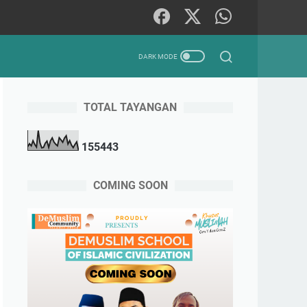
TOTAL TAYANGAN
1
5
5
4
4
3
COMING SOON