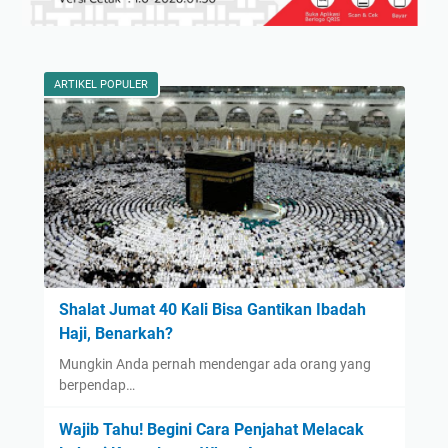
ARTIKEL POPULER
Shalat Jumat 40 Kali Bisa Gantikan Ibadah
Haji, Benarkah?
Mungkin Anda pernah mendengar ada orang yang
berpendap…
Wajib Tahu! Begini Cara Penjahat Melacak