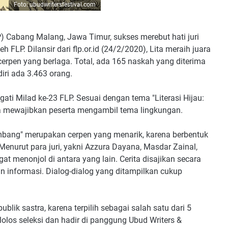
Foto: ubudwritersfestival.com
P) Cabang Malang, Jawa Timur, sukses merebut hati juri
FLP. Dilansir dari flp.or.id (24/2/2020), Lita meraih juara
erpen yang berlaga. Total, ada 165 naskah yang diterima
diri ada 3.463 orang.
ti Milad ke-23 FLP. Sesuai dengan tema "Literasi Hijau:
 mewajibkan peserta mengambil tema lingkungan.
Rembang" merupakan cerpen yang menarik, karena berbentuk
 Menurut para juri, yakni Azzura Dayana, Masdar Zainal,
at menonjol di antara yang lain. Cerita disajikan secara
an informasi. Dialog-dialog yang ditampilkan cukup
blik sastra, karena terpilih sebagai salah satu dari 5
lolos seleksi dan hadir di panggung Ubud Writers &