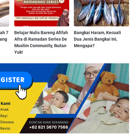
lah 7
Belajar Nulis Bareng Afifah
Bangkai Haram, Kecuali
yang
Afra di Ramadan Series De
Dua Jenis Bangkai Ini,
Muslim Community, Ikutan
Mengapa?
Yuk!